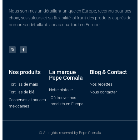
Nous sommes un détaillant unique en Europe, reconnu pour ses
choix, ses valeurs et sa flexibilité, offrant des produits auprès de
nombreux détaillants locaux partout en Europe.
Nos produits​
La marque
Blog & Contact
Pepe Comala
Tortillas de maïs
Nos recettes
Notre histoire
Tortillas de blé
Nous contacter
Où trouver nos
Conserves et sauces
produits en Europe
mexicaines
© All rights reserved by Pepe Comala