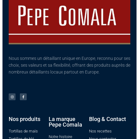
Nous sommes un détaillant unique en Europe, reconnu pour ses
choix, ses valeurs et sa flexibilité, offrant des produits auprès de
nombreux détaillants locaux partout en Europe.
Nos produits​
La marque
Blog & Contact
Pepe Comala
Tortillas de maïs
Nos recettes
Notre histoire
Tortillas de blé
Nous contacter