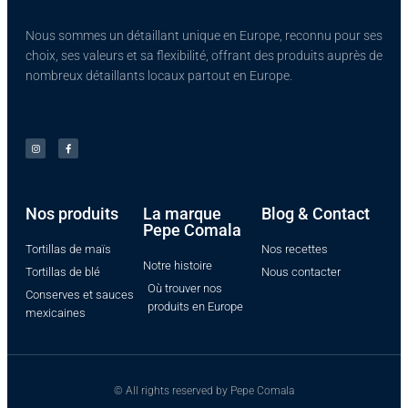
Nous sommes un détaillant unique en Europe, reconnu pour ses
choix, ses valeurs et sa flexibilité, offrant des produits auprès de
nombreux détaillants locaux partout en Europe.
Nos produits​
La marque
Blog & Contact
Pepe Comala
Tortillas de maïs
Nos recettes
Notre histoire
Tortillas de blé
Nous contacter
Où trouver nos
Conserves et sauces
produits en Europe
mexicaines
© All rights reserved by Pepe Comala